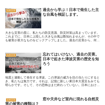
過去から学ぶ！日本で発生した主
自然災害
な台風を検証します。
大きな災害の度に、私たちの防災意識、防災対策は高まっています。
これまでに、日本に上陸した大きな台風は数知れませんが、その中で
も被害が甚大なものをピックアップしました。過去の災害から、何を
学べるでしょうか。考えるきっかけになればと思います。
忘れてはいけない、過去の災害。
自然災害
日本で起きた津波災害の歴史を知
ろう
地震と連動して発生する津波。この津波の威力を目の当たりにすると
き、私たちは無力です。それは、記憶に新しい東日本大震災をみても
明らかです。そして、その恐怖はまだ終わっていない。日本における
大津波の歴史を紹介します。
窓や天井など室内に現れる自然災
自然災害
害の被害の種類は？