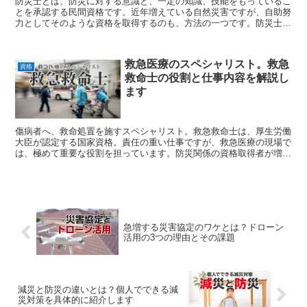
防災士とは、防災に対する意識と、一定の知識、技能をもっているこ
とを承認する民間資格です。近年増えている自然災害ですが、自助努
力としてそのような資格を取得するのも、方法の一つです。防災士の
概要や役割を紹介して行きます。
救急医療のスペシャリスト。救急
資格
救命士の役割と仕事内容を解説し
ます
傷病者へ、救命処置を施すスペシャリスト。救急救命士は、厚生労働
大臣が認定する国家資格。責任の重い仕事ですが、救急医療の現場で
は、極めて重要な役割を担っています。防災関係の資格取得者が増え
ている中、最も現場で活躍できる、救急救命士について紹介していき
ます。
急増する災害協定のワケとは？ドローン
活用の3つの理由とその課題
減災と防災の違いとは？個人でできる減
災対策を具体的に紹介します